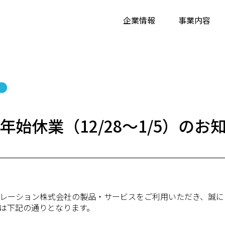
企業情報
事業内容
沿革
個人情報の取り扱いに関する公表事項
ミッション
代表メッセージ
個人情
年始休業（12/28～1/5）のお
レーション株式会社の製品・サービスをご利用いただき、誠に
は下記の通りとなります。