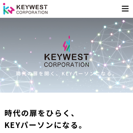
時
代
の
扉
を
開
く
、
K
E
Y
パ
ー
ソ
ン
に
な
る
。
時代の扉をひらく、
KEYパーソンになる。